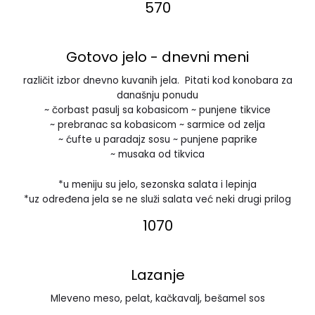
570
Gotovo jelo - dnevni meni
različit izbor dnevno kuvanih jela. Pitati kod konobara za
današnju ponudu
~ čorbast pasulj sa kobasicom ~ punjene tikvice
~ prebranac sa kobasicom ~ sarmice od zelja
~ ćufte u paradajz sosu ~ punjene paprike
~ musaka od tikvica
*u meniju su jelo, sezonska salata i lepinja
*uz određena jela se ne služi salata već neki drugi prilog
1070
Lazanje
Mleveno meso, pelat, kačkavalj, bešamel sos