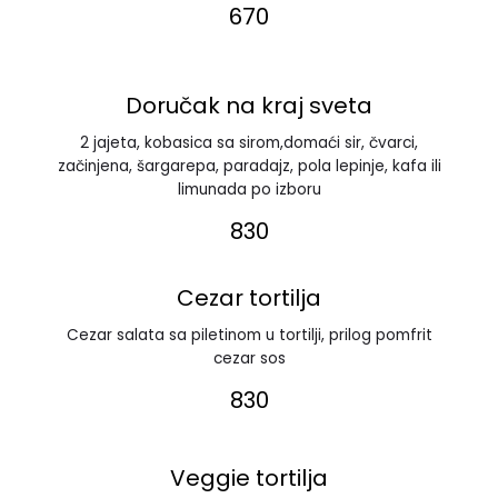
670
Doručak na kraj sveta
2 jajeta, kobasica sa sirom,domaći sir, čvarci,
začinjena, šargarepa, paradajz, pola lepinje, kafa ili
limunada po izboru
830
Cezar tortilja
Cezar salata sa piletinom u tortilji, prilog pomfrit
cezar sos
830
Veggie tortilja