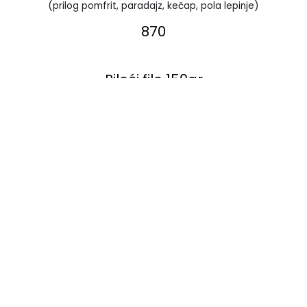
(prilog pomfrit, paradajz, kečap, pola lepinje)
870
Pileći file 150gr
(prilog pomfrit, paradajz, kečap, pola lepinje)
840
Pileći panirani štapići
(prilog pomfrit, paradajz, kečap, pola lepinje)
870
Kobasice sa sirom 150gr
(prilog pomfrit, paradajz, kečap, pola lepinje)