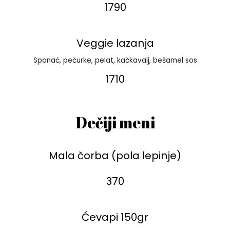
1790
Veggie lazanja
Spanać, pečurke, pelat, kačkavalj, bešamel sos
1710
Dečiji meni
Mala čorba (pola lepinje)
370
Ćevapi 150gr