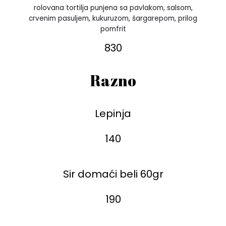
rolovana tortilja punjena sa pavlakom, salsom,
crvenim pasuljem, kukuruzom, šargarepom, prilog
pomfrit
830
Razno
Lepinja
140
Sir domaći beli 60gr
190