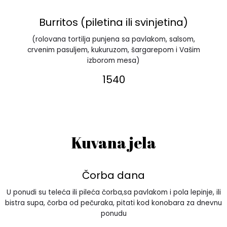
Burritos (piletina ili svinjetina)
(rolovana tortilja punjena sa pavlakom, salsom,
crvenim pasuljem, kukuruzom, šargarepom i Vašim
izborom mesa)
1540
Kuvana jela
Čorba dana
U ponudi su teleća ili pileća čorba,sa pavlakom i pola lepinje, ili
bistra supa, čorba od pečuraka, pitati kod konobara za dnevnu
ponudu