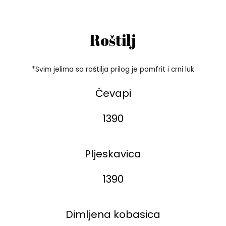
Roštilj
*Svim jelima sa roštilja prilog je pomfrit i crni luk
Ćevapi
1390
Pljeskavica
1390
Dimljena kobasica