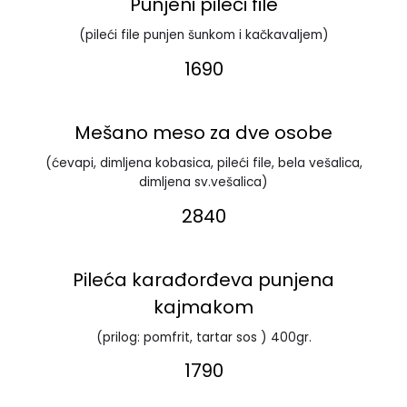
Punjeni pileći file
(pileći file punjen šunkom i kačkavaljem)
1690
Mešano meso za dve osobe
(ćevapi, dimljena kobasica, pileći file, bela vešalica,
dimljena sv.vešalica)
2840
Pileća karađorđeva punjena
kajmakom
(prilog: pomfrit, tartar sos ) 400gr.
1790