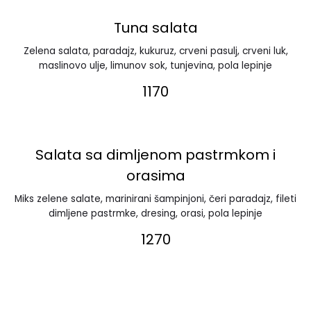
Tuna salata
Zelena salata, paradajz, kukuruz, crveni pasulj, crveni luk,
maslinovo ulje, limunov sok, tunjevina, pola lepinje
1170
Salata sa dimljenom pastrmkom i
orasima
Miks zelene salate, marinirani šampinjoni, čeri paradajz, fileti
dimljene pastrmke, dresing, orasi, pola lepinje
1270