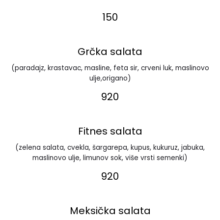
150
Grčka salata
(paradajz, krastavac, masline, feta sir, crveni luk, maslinovo
ulje,origano)
920
Fitnes salata
(zelena salata, cvekla, šargarepa, kupus, kukuruz, jabuka,
maslinovo ulje, limunov sok, više vrsti semenki)
920
Meksička salata