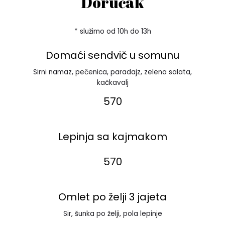
Doručak
* služimo od 10h do 13h
Domaći sendvič u somunu
Sirni namaz, pečenica, paradajz, zelena salata,
kačkavalj
570
Lepinja sa kajmakom
570
Omlet po želji 3 jajeta
Sir, šunka po želji, pola lepinje